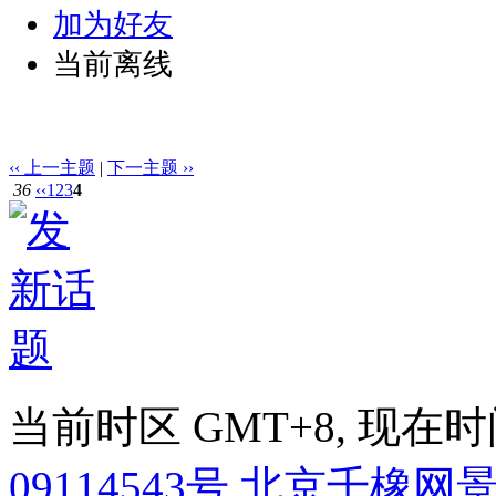
加为好友
当前离线
‹‹ 上一主题
|
下一主题 ››
36
‹‹
1
2
3
4
当前时区 GMT+8, 现在时间是 
09114543号 北京千