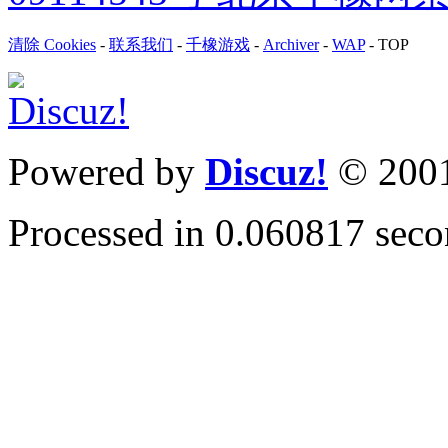
清除 Cookies
-
联系我们
-
千橡游戏
-
Archiver
-
WAP
-
TOP
Powered by
Discuz!
© 200
Processed in 0.060817 secon