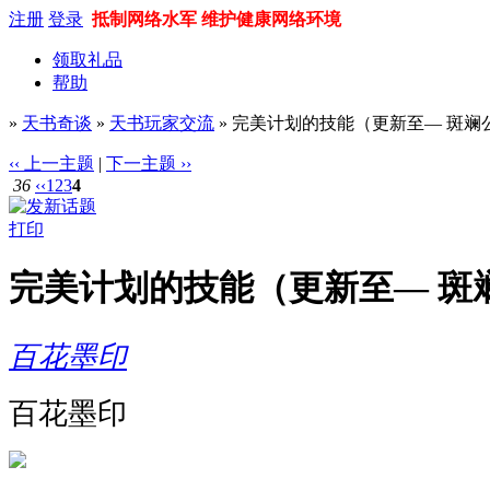
注册
登录
抵制网络水军 维护健康网络环境
领取礼品
帮助
»
天书奇谈
»
天书玩家交流
» 完美计划的技能（更新至— 斑斓
‹‹ 上一主题
|
下一主题 ››
36
‹‹
1
2
3
4
打印
完美计划的技能（更新至— 斑
百花墨印
百花墨印