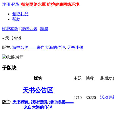
注册
登录
抵制网络水军 维护健康网络环境
领取礼品
帮助
收藏本版
|
我的话题
|
精华
» 天书奇谈
版主:
海中纸篓——来自大海的传说
,
天书小修
子版块
版块
主题
帖数
最后发
天书公告区
活动更
2710
30220
版主:
天书精灵
,
我吥習慣
,
海中纸篓——
来自大海的传说