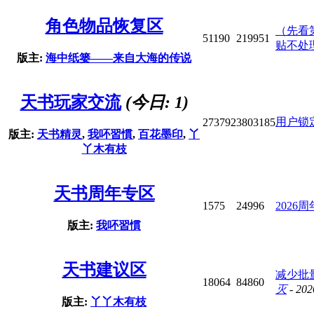
角色物品恢复区
（先看
51190
219951
贴不处
版主:
海中纸篓——来自大海的传说
天书玩家交流
(今日: 1)
用户锁
273792
3803185
版主:
天书精灵
,
我吥習慣
,
百花墨印
,
丫
丫木有枝
天书周年专区
1575
24996
2026
版主:
我吥習慣
天书建议区
减少批
18064
84860
灭
- 202
版主:
丫丫木有枝