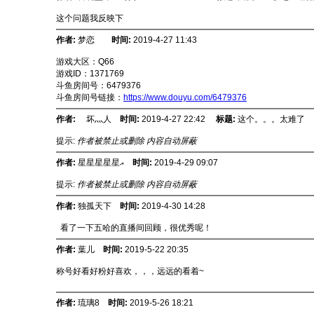
这个问题我反映下
作者:
梦恋ゝ
时间:
2019-4-27 11:43
游戏大区：Q66
游戏ID：1371769
斗鱼房间号：6479376
斗鱼房间号链接：
https://www.douyu.com/6479376
作者:
ゞ坏灬人
时间:
2019-4-27 22:42
标题:
这个。。。太难了
提示:
作者被禁止或删除 内容自动屏蔽
作者:
星星星星星އ
时间:
2019-4-29 09:07
提示:
作者被禁止或删除 内容自动屏蔽
作者:
独孤天下
时间:
2019-4-30 14:28
看了一下五哈的直播间回顾，很优秀呢！
作者:
葉儿
时间:
2019-5-22 20:35
称号好看好粉好喜欢，，，远远的看着~
作者:
琉璃8
时间:
2019-5-26 18:21