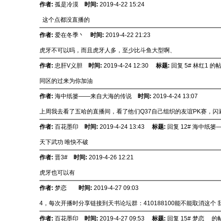
作者:
孤是冷漠
时间:
2019-4-22 15:24
这个点都没直播的
作者:
爱在冬季丶
时间:
2019-4-22 21:23
虎牙不可以吗，而且虎牙人多，至少比斗鱼大型啊、
作者:
忠肝V义胆
时间:
2019-4-24 12:30
标题:
回复 5# 林红1 的
同区的过来为你加油
作者:
海中纸篓——来自大海的传说
时间:
2019-4-24 13:07
上周我去看了五哈的直播间，看了他们Q37自己组织的友谊PK赛，
作者:
百花墨印
时间:
2019-4-24 13:43
标题:
回复 12# 海中纸
天下武功 唯快不破
作者:
晋3#
时间:
2019-4-26 12:21
虎牙也可以有
作者:
梦恋ゝ
时间:
2019-4-27 09:03
4，每次开播时分享链接到天书论坛群：410188100能不能取消这个
作者:
百花墨印
时间:
2019-4-27 09:53
标题:
回复 15# 梦恋ゝ 的