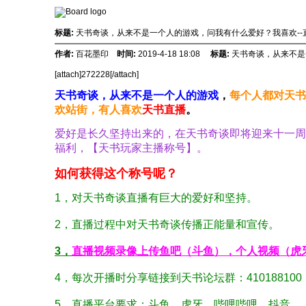
标题:
天书奇谈，从来不是一个人的游戏，问我有什么爱好？我喜欢--
作者:
百花墨印
时间:
2019-4-18 18:08
标题:
天书奇谈，从来不是
[attach]272228[/attach]
天书奇谈，从来不是一个人的游戏
，
每个人都对天书
欢站街，有人喜欢
天书直播
。
爱好是长久坚持出来的，在天书奇谈即将迎来十一周
福利，【天书玩家主播称号】。
如何获得这个称号呢？
1，对天书奇谈直播有巨大的爱好和坚持。
2，直播过程中对天书奇谈传播正能量和宣传。
3，
直播视频录像上传鱼吧（斗鱼），个人视频（虎
4，每次开播时分享链接到天书论坛群：410188100
5，直播平台要求：斗鱼、虎牙、哔哩哔哩、抖音