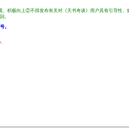
观、积极向上②不得发布有关对《天书奇谈》用户具有引导性、
回。
号。
你。