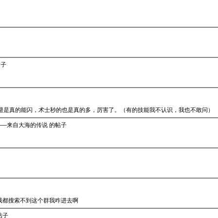
帖子
闪避是真的能闪，术士秒的也是真的多，厉害了。（有的技能我不认识，我也不敢问）
篓——来自大海的传说 的帖子
 我都搜索不到这个群我咋进去啊
帖子